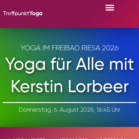
Treffpunkt
Yoga
YOGA-KURSE
YOGA IM FREIBAD RIESA 2026
Yoga für Alle mit
Kerstin Lorbeer
Donnerstag, 6. August 2026, 16:45 Uhr