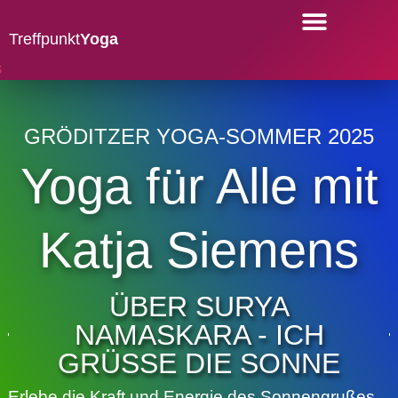
Treffpunkt
Yoga
YOGA-KURSE
GRÖDITZER YOGA-SOMMER 2025
Yoga für Alle mit
Katja Siemens
ÜBER SURYA
NAMASKARA - ICH
GRÜSSE DIE SONNE
Erlebe die Kraft und Energie des Sonnengrußes.